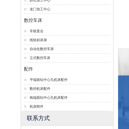
卧式加工中心
龙门加工中心
数控车床
车铣复合
线轨斜床身
自动化数控车床
立式数控车床
配件
平端面钻中心孔机床配件
数控机床配件
铣端面钻中心孔机床配件
机床附件
联系方式