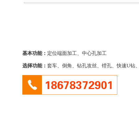
基本功能：
定位端面加工、中心孔加工
选择功能：
套车、倒角、钻孔攻丝、镗孔、快速U钻