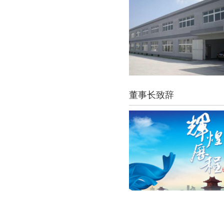
董事长致辞