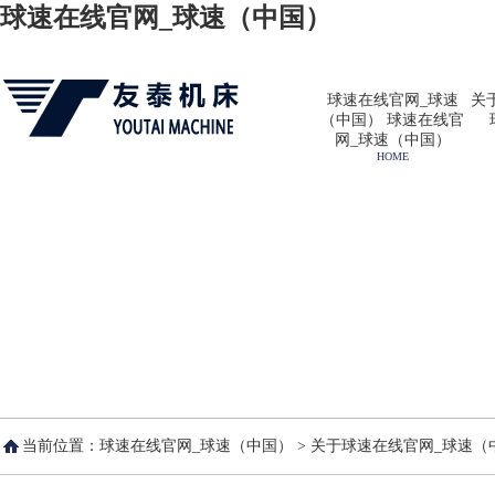
球速在线官网_球速（中国）
球速在线官网_球速
关
（中国） 球速在线官
网_球速（中国）
HOME
当前位置：
球速在线官网_球速（中国）
> 关于球速在线官网_球速（