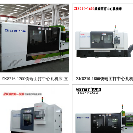
ZK8216-1200铣端面打中心孔机床,直
ZK8210-1600铣端面打中心孔
径轴件160铣打机