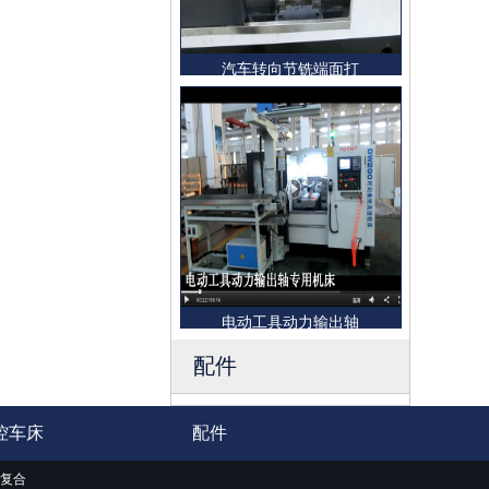
汽车转向节铣端面打
电动工具动力输出轴
配件
控车床
配件
复合