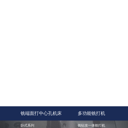
铣端面打中心孔机床
多功能铣打机
卧式系列
铣钻攻一体铣打机