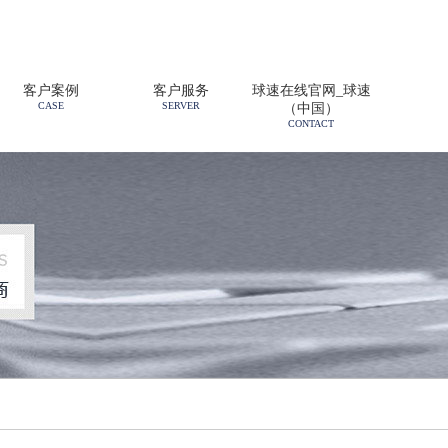
客户案例
客户服务
球速在线官网_球速
CASE
SERVER
（中国）
CONTACT