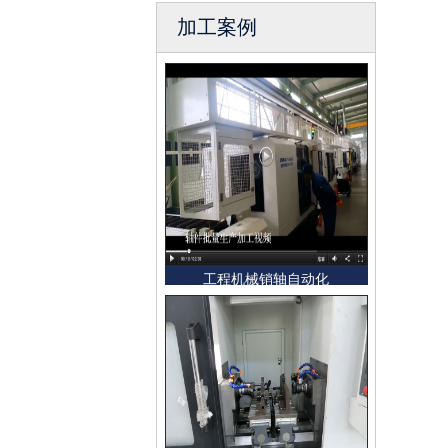
加工案例
工程机械销轴自动化