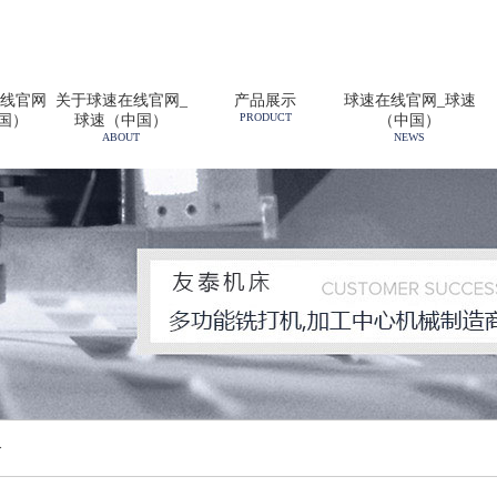
线官网
关于球速在线官网_
产品展示
球速在线官网_球速
PRODUCT
国）
球速（中国）
（中国）
ABOUT
NEWS
>